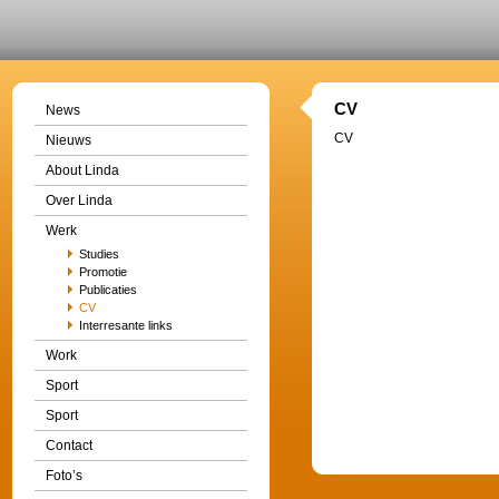
CV
News
CV
Nieuws
About Linda
Over Linda
Werk
Studies
Promotie
Publicaties
CV
Interresante links
Work
Sport
Sport
Contact
Foto’s