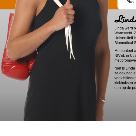
Pics
Linda werd o
Warnsveld. 
Universiteit
Biomedical S
Momenteel we
NIVEL in Utr
met promove
Niet is Linda
ze ook nog e
verschillend
kickboksen e
dan op de po