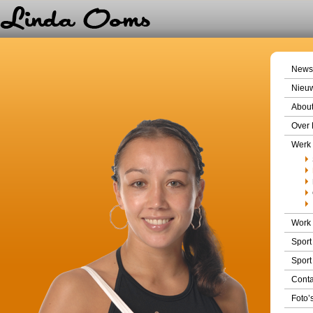
News
Nieu
About
Over 
Werk
Work
Sport
Sport
Conta
Foto’