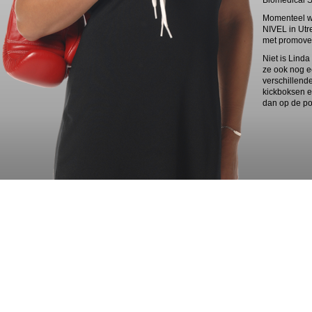
Biomedical S
Momenteel we
NIVEL in Utr
met promove
Niet is Linda
ze ook nog e
verschillend
kickboksen e
dan op de po