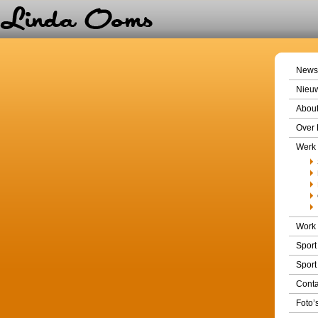
News
Nieu
About
Over 
Werk
Work
Sport
Sport
Conta
Foto’