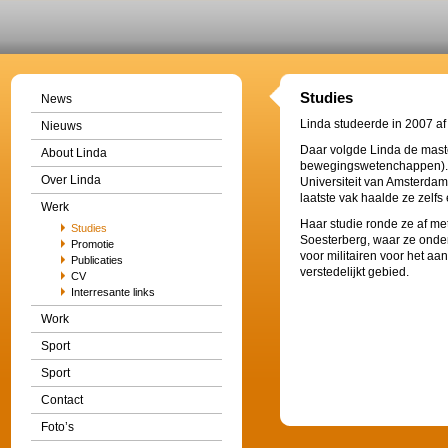
Studies
News
Linda studeerde in 2007 af
Nieuws
Daar volgde Linda de mas
About Linda
bewegingswetenchappen). Z
Over Linda
Universiteit van Amsterdam,
laatste vak haalde ze zelfs
Werk
Haar studie ronde ze af me
Studies
Soesterberg, waar ze onder
Promotie
voor militairen voor het a
Publicaties
verstedelijkt gebied.
CV
Interresante links
Work
Sport
Sport
Contact
Foto’s